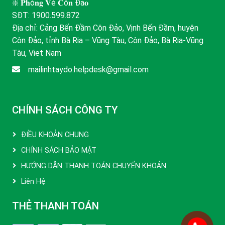
❇️ 𝐏𝐡ò𝐧𝐠 𝐕é 𝐂ô𝐧 Đả𝐨
SĐT:
1900.599.872
Địa chỉ: Cảng Bến Đầm Côn Đảo, Vịnh Bến Đầm, huyện
Côn Đảo, tỉnh Bà Rịa – Vũng Tàu, Côn Đảo, Bà Rịa-Vũng
Tàu, Viet Nam
mailinhtaydo.helpdesk@gmail.com
CHÍNH SÁCH CÔNG TY
ĐIỀU KHOẢN CHUNG
CHÍNH SÁCH BẢO MẬT
HƯỚNG DẪN THANH TOÁN CHUYỂN KHOẢN
Liên Hệ
THẺ THANH TOÁN