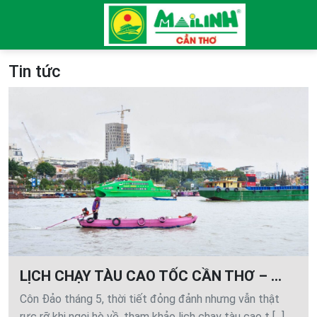
Tin tức
LỊCH CHẠY TÀU CAO TỐC CẦN THƠ – ...
Côn Đảo tháng 5, thời tiết đỏng đảnh nhưng vẫn thật
rực rỡ khi ngọi hè về, tham khảo lịch chạy tàu cao t [...]