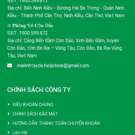
SĐT:
1900.599.872
Địa chỉ: Bến Ninh Kiều - Đường Hai Bà Trưng - Quận Ninh
Kiều - Thành Phố Cần Thơ, Ninh Kiều, Cần Thơ, Viet Nam
❇️ 𝐏𝐡ò𝐧𝐠 𝐕é 𝐂ô𝐧 Đả𝐨
SĐT:
1900.599.872
Địa chỉ: Cảng Bến Đầm Côn Đảo, Vịnh Bến Đầm, huyện
Côn Đảo, tỉnh Bà Rịa – Vũng Tàu, Côn Đảo, Bà Rịa-Vũng
Tàu, Viet Nam
mailinhtaydo.helpdesk@gmail.com
CHÍNH SÁCH CÔNG TY
ĐIỀU KHOẢN CHUNG
CHÍNH SÁCH BẢO MẬT
HƯỚNG DẪN THANH TOÁN CHUYỂN KHOẢN
Liên Hệ